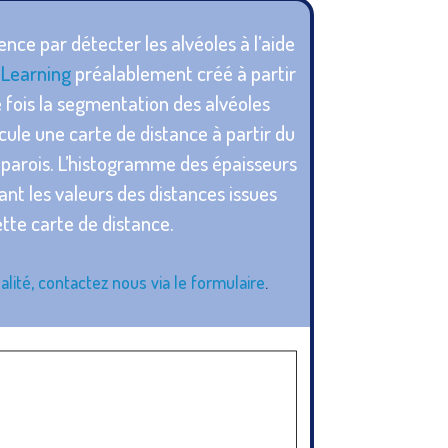
ce par détecter les alvéoles à l’aide
 Learning
préalablement créé à partir
 fois la segmentation des alvéoles
lcule une carte de distance à partir du
parois. L’histogramme des épaisseurs
isant les valeurs des distances issues
ette carte de distance.
alité, contactez nous via le formulaire
.