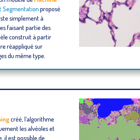
t Segmentation
proposé
siste simplement à
 faisant partie des
èle construit à partir
tre réappliqué sur
ages du même type.
ning
créé, l’algorithme
ement les alvéoles et
, il est possible de