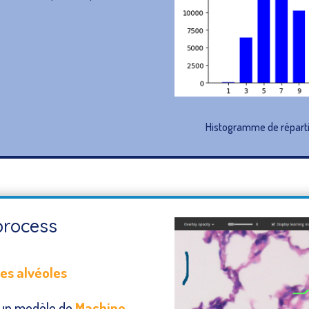
Histogramme de réparti
process
es alvéoles
r un modèle de
Machine