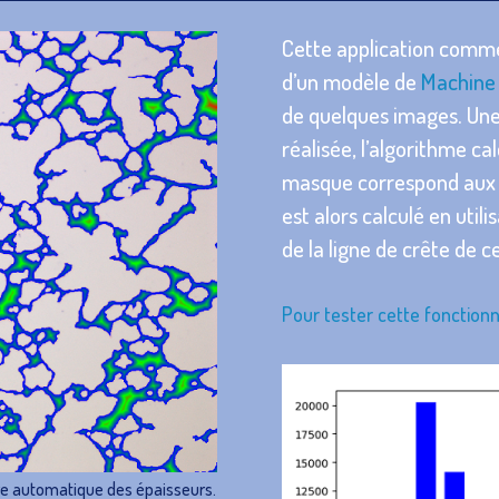
Cette application commen
d’un modèle de
Machine
de quelques images. Une
réalisée, l’algorithme ca
masque correspond aux 
est alors calculé en util
de la ligne de crête de c
Pour tester cette fonctionn
e automatique des épaisseurs.